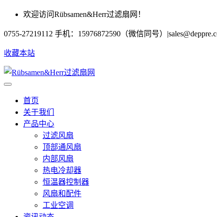
欢迎访问Rübsamen&Herr过滤扇网！
0755-27219112 手机：15976872590（微信同号）
|
sales@deppre.
收藏本站
首页
关于我们
产品中心
过滤风扇
顶部通风扇
内部风扇
热电冷却器
恒温器控制器
风扇和配件
工业空调
资讯动态