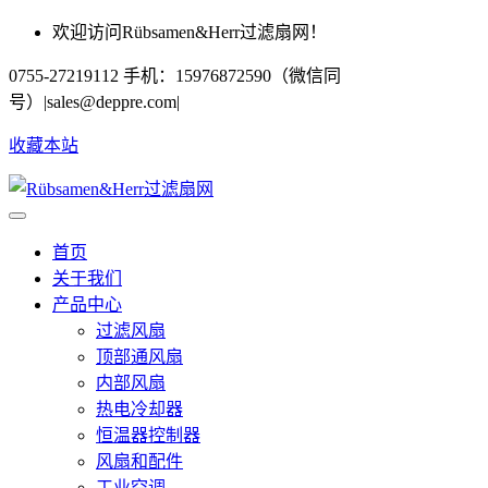
欢迎访问Rübsamen&Herr过滤扇网！
0755-27219112 手机：15976872590（微信同
号）
|
sales@deppre.com
|
收藏本站
首页
关于我们
产品中心
过滤风扇
顶部通风扇
内部风扇
热电冷却器
恒温器控制器
风扇和配件
工业空调