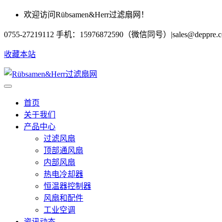
欢迎访问Rübsamen&Herr过滤扇网！
0755-27219112 手机：15976872590（微信同号）
|
sales@deppre.
收藏本站
首页
关于我们
产品中心
过滤风扇
顶部通风扇
内部风扇
热电冷却器
恒温器控制器
风扇和配件
工业空调
资讯动态