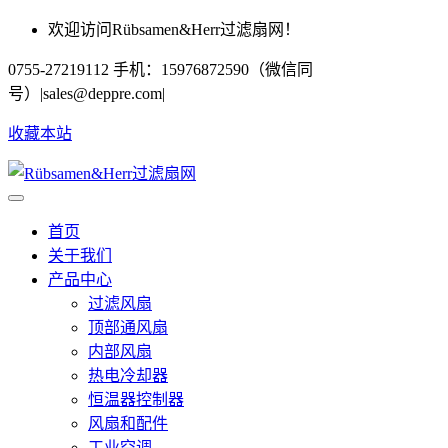
欢迎访问Rübsamen&Herr过滤扇网！
0755-27219112 手机：15976872590（微信同
号）
|
sales@deppre.com
|
收藏本站
首页
关于我们
产品中心
过滤风扇
顶部通风扇
内部风扇
热电冷却器
恒温器控制器
风扇和配件
工业空调